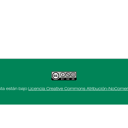
sta están bajo
Licencia Creative Commons Atribución-NoComerci