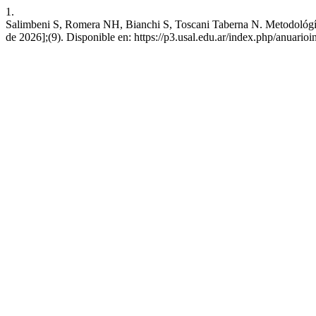
1.
Salimbeni S, Romera NH, Bianchi S, Toscani Taberna N. Metodológía pa
de 2026];(9). Disponible en: https://p3.usal.edu.ar/index.php/anuarioi