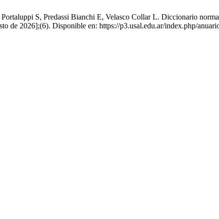
Portaluppi S, Predassi Bianchi E, Velasco Collar L. Diccionario norm
o de 2026];(6). Disponible en: https://p3.usal.edu.ar/index.php/anuari