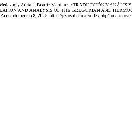
el García Medavar, y Adriana Beatriz Martinuz. «TRADUCCIÓN
LATION AND ANALYSIS OF THE GREGORIAN AND HERMO
. Accedido agosto 8, 2026. https://p3.usal.edu.ar/index.php/anuarioinves