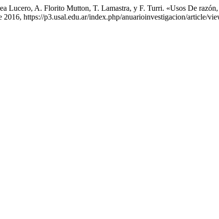
rea Lucero, A. Florito Mutton, T. Lamastra, y F. Turri. «Usos De razón,
 de 2016, https://p3.usal.edu.ar/index.php/anuarioinvestigacion/article/vi