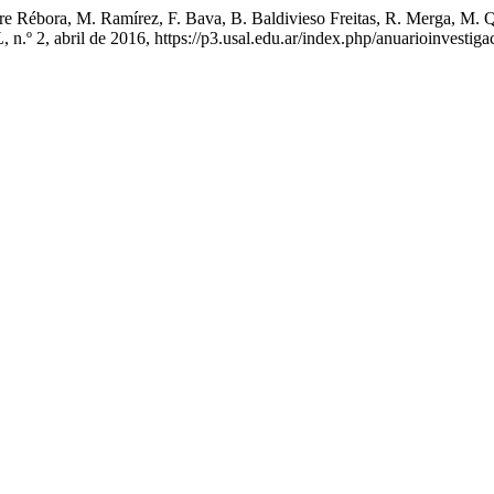
uirre Rébora, M. Ramírez, F. Bava, B. Baldivieso Freitas, R. Merga, M
L
, n.º 2, abril de 2016, https://p3.usal.edu.ar/index.php/anuarioinvestig