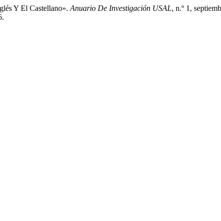
glés Y El Castellano».
Anuario De Investigación USAL
, n.º 1, septiem
6.