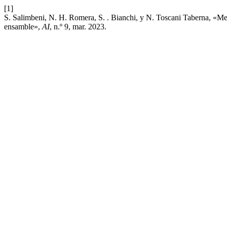
[1]
S. Salimbeni, N. H. Romera, S. . Bianchi, y N. Toscani Taberna, «Meto
ensamble»,
AI
, n.º 9, mar. 2023.