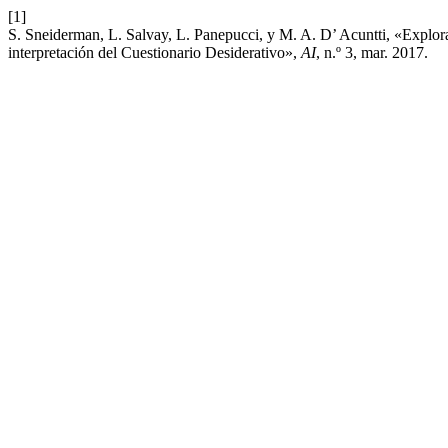
[1]
S. Sneiderman, L. Salvay, L. Panepucci, y M. A. D’ Acuntti, «Explora
interpretación del Cuestionario Desiderativo»,
AI
, n.º 3, mar. 2017.