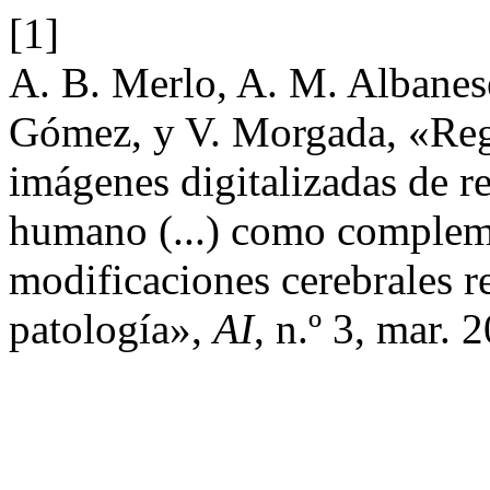
[1]
A. B. Merlo, A. M. Albanese
Gómez, y V. Morgada, «Regis
imágenes digitalizadas de r
humano (...) como compleme
modificaciones cerebrales re
patología»,
AI
, n.º 3, mar. 