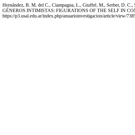
Hernández, B. M. del C., Ciampagna, L., Giuffré, M., Serber,
GÉNEROS INTIMISTAS: FIGURATIONS OF THE SELF IN C
https://p3.usal.edu.ar/index.php/anuarioinvestigacion/article/view/73