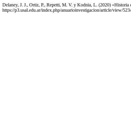
Delaney, J. J., Ortiz, P., Repetti, M. V. y Kodnia, L. (2020) «Histori
https://p3.usal.edu.ar/index.php/anuarioinvestigacion/article/view/52