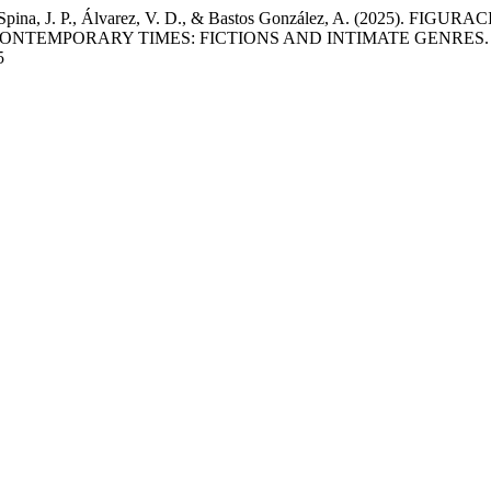
 D. C., Spina, J. P., Álvarez, V. D., & Bastos González, A. (
 CONTEMPORARY TIMES: FICTIONS AND INTIMATE GENRES
5