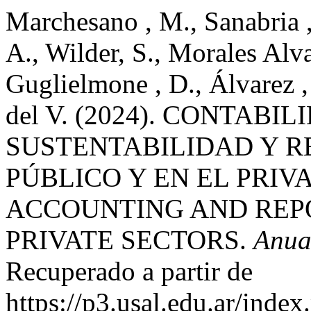
Marchesano , M., Sanabria , 
A., Wilder, S., Morales Alv
Guglielmone , D., Álvarez ,
del V. (2024). CONTABI
SUSTENTABILIDAD Y R
PÚBLICO Y EN EL PRIV
ACCOUNTING AND REPO
PRIVATE SECTORS.
Anua
Recuperado a partir de
https://p3.usal.edu.ar/inde