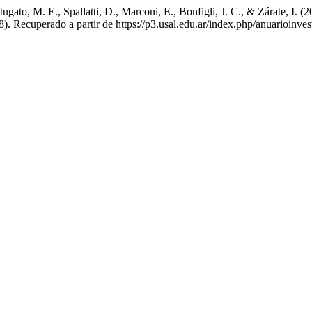
ato, M. E., Spallatti, D., Marconi, E., Bonfigli, J. C., & Zárate, I. (2
(8). Recuperado a partir de https://p3.usal.edu.ar/index.php/anuarioinve