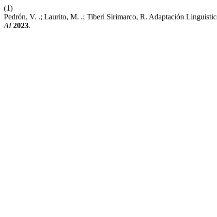
(1)
Pedrón, V. .; Laurito, M. .; Tiberi Sirimarco, R. Adaptación Linguis
AI
2023
.