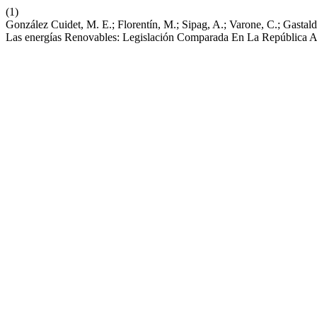
(1)
González Cuidet, M. E.; Florentín, M.; Sipag, A.; Varone, C.; Gastal
Las energías Renovables: Legislación Comparada En La República 