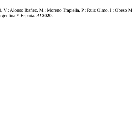
di, V.; Alonso Ibañez, M.; Moreno Trapiella, P.; Ruiz Olmo, I.; Obeso
Argentina Y España.
AI
2020
.