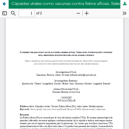
Cápsides virales como vacunas contra fiebre aftosa. Selección, potenciación y estudio de la respuesta inmune inducida en el modelo murino