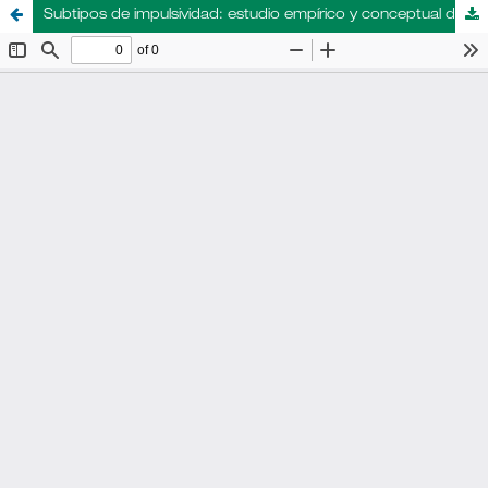
Subtipos de impulsividad: estudio empírico y conceptual de un fenómeno multidimensional