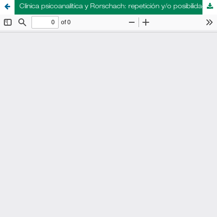
Clínica psicoanalítica y Rorschach: repetición y/o posibilidad de neogénesis