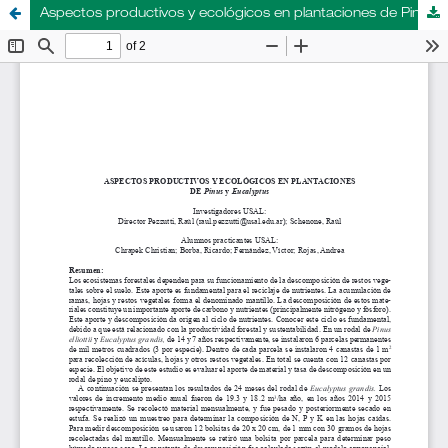
Aspectos productivos y ecológicos en plantaciones de Pinus y Eucalyptus