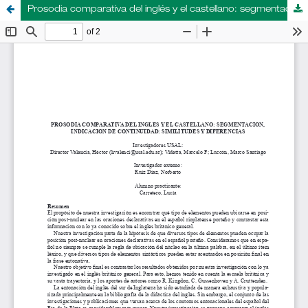
Prosodia comparativa del inglés y el castellano: segmentación, indicación de continuidad: similitudes y diferencias