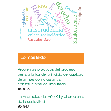
derecho
litio
RPA
economía
RPAs
Drones
Prescripción
VANT
legislación
Argentina
Shakespeare
RPAS
jueces
Textos
agua
jurisprudencia
ingeniería
enlace radioeléctrico
Circular 328
Lo más leído
Problemas prácticos del proceso
penal a la luz del principio de igualdad
de armas como garantía
constitucional del imputado
1672
La Asamblea del Año XIII y el problema
de la esclavitud
642