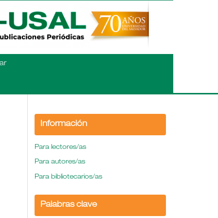
ar
Información
Para lectores/as
Para autores/as
Para bibliotecarios/as
Palabras clave