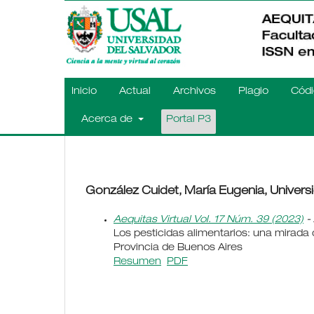
Inicio
Actual
Archivos
Plagio
Códi
Acerca de
Portal P3
González Cuidet, María Eugenia, Universi
Aequitas Virtual Vol. 17 Núm. 39 (2023)
- 
Los pesticidas alimentarios: una mirada 
Provincia de Buenos Aires
Resumen
PDF