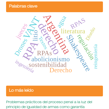
Palabras clave
Argentina
agua
VANT
RPAS
derecho
jueces
Diseño
literatura
litio
regulación
Shakespeare
Textos
Drones
RPA
reingeniería
RPAs
abolicionismo
ingeniería
sostenibilidad
Derecho
Lo más leído
Problemas prácticos del proceso penal a la luz del
principio de igualdad de armas como garantía