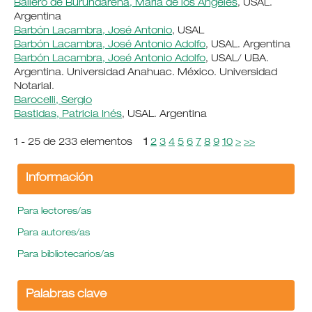
Baliero de Burundarena, María de los Angeles
, USAL.
Argentina
Barbón Lacambra, José Antonio
, USAL
Barbón Lacambra, José Antonio Adolfo
, USAL. Argentina
Barbón Lacambra, José Antonio Adolfo
, USAL/ UBA.
Argentina. Universidad Anahuac. México. Universidad
Notarial.
Barocelli, Sergio
Bastidas, Patricia Inés
, USAL. Argentina
1 - 25 de 233 elementos
1
2
3
4
5
6
7
8
9
10
>
>>
Información
Para lectores/as
Para autores/as
Para bibliotecarios/as
Palabras clave