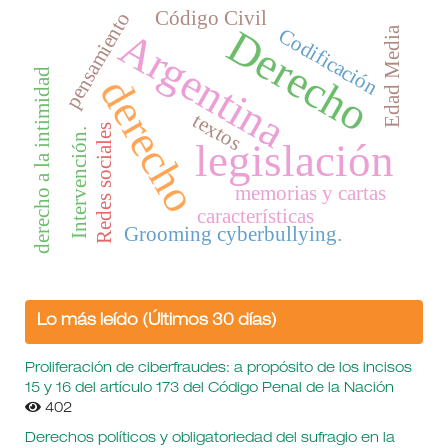
Código Civil
pensamiento
Derecho
Argentina
Codificación
Edad Media
derecho a la intimidad
derecho
textos
Redes sociales
Intervención.
legislación
memorias y cartas
características
Grooming cyberbullying.
Lo más leído (Últimos 30 días)
Proliferación de ciberfraudes: a propósito de los incisos
15 y 16 del artículo 173 del Código Penal de la Nación
402
Derechos políticos y obligatoriedad del sufragio en la