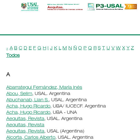
-
A
B
C
D
E
F
G
H
I
J
K
L
M
N
Ñ
O
P
Q
R
S
T
U
V
W
X
Y
Z
Todos
A
Abarrategui Fernández, María Inés
Abou, Selim
, USAL. Argentina
Abuchanab, Lian S.
, USAL. Argentina
Acha, Hugo Ricardo
, UBA/ IUCECF. Argentina
Acha, Hugo Ricardo
, UBA - UNA
Aequitas, Revista
, USAL. Argentina
Aequitas, Revista
Aequitas, Revista
, USAL (Argentina)
Alcorta, Carlos Alberto
, USAL. Argentina