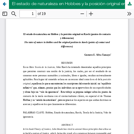
El estado de naturaleza en Hobbes y la posición original en Rawls (puntos de contacto y diferencias)