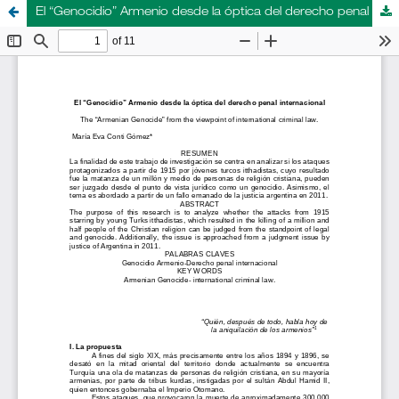
El “Genocidio” Armenio desde la óptica del derecho penal internacional