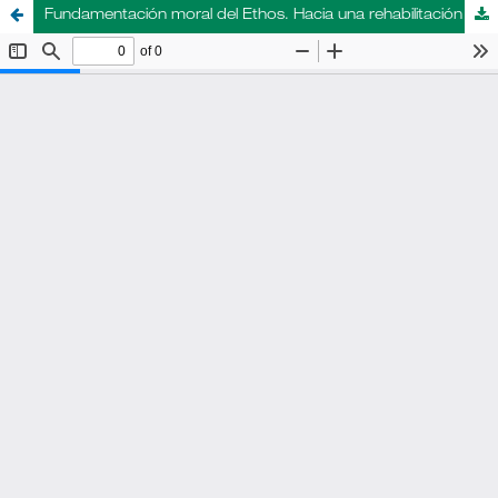
Fundamentación moral del Ethos. Hacia una rehabilitación del Derecho como disciplina filosófica