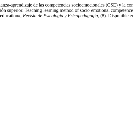
ñanza-aprendizaje de las competencias socioemocionales (CSE) y la com
ción superior: Teaching-learning method of socio-emotional competenc
 education»,
Revista de Psicología y Psicopedagogía
, (8). Disponible e