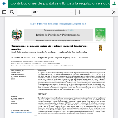
Contribuciones de pantallas y libros a la regulación emocional de niños/as de Argentina