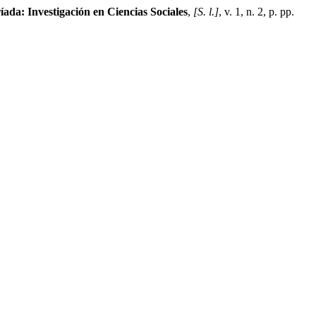
íada: Investigación en Ciencias Sociales
,
[S. l.]
, v. 1, n. 2, p. pp.