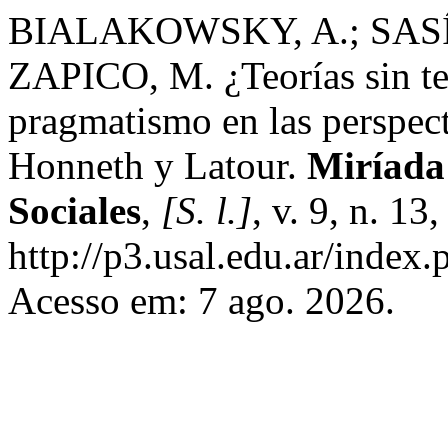
BIALAKOWSKY, A.; SASÍ
ZAPICO, M. ¿Teorías sin teo
pragmatismo en las perspect
Honneth y Latour.
Miríada:
Sociales
,
[S. l.]
, v. 9, n. 1
http://p3.usal.edu.ar/index.
Acesso em: 7 ago. 2026.