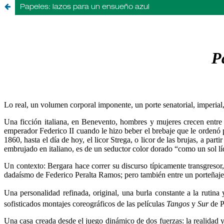
Papeles: lazos para un ensueño azul