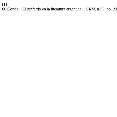
[1]
O. Conde, «El lunfardo en la literatura argentina»,
GRM
, n.º 3, pp. 2